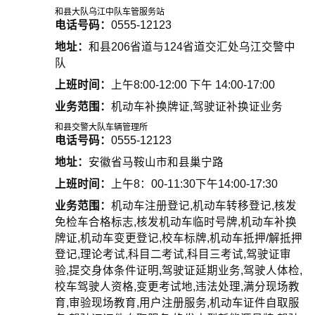
和县大队乌江中队车管服务站
电话号码：
0555-12123
地址：
和县206省道与124省道交汇处乌江交警中
队
上班时间：
上午8:00-12:00 下午 14:00-17:00
业务范围：
机动车补换牌证,驾驶证补换证业务
和县交警大队车辆管理所
电话号码：
0555-12123
地址：
安徽省马鞍山市和县巢宁路
上班时间：
上午8：00-11:30下午14:00-17:30
业务范围：
机动车注册登记,机动车转移登记,核发
免检车合格标志,核发机动车临时号牌,机动车补换
牌证,机动车变更登记,校车标牌,机动车抵押/解抵押
登记,理论考试,科目二考试,科目三考试,驾驶证审
验,提交身体条件证明,驾驶证延期业务,驾驶人体检,
校车驾驶人资格,变更考试地,违法处理,满分现场教
育,审验现场教育,用户注册服务,机动车证件自取服