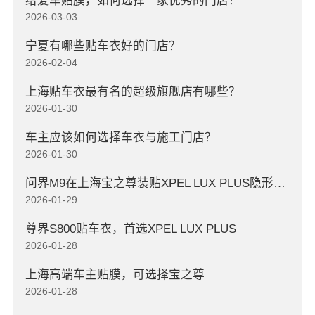
给爱车贴膜，如何选择一家优秀的门店？
2026-03-03
宁夏有哪些贴车衣好的门店？
2026-02-04
上海贴车衣最有名的超级旗舰店有哪些？
2026-01-30
车主应该如何选择车衣与施工门店？
2026-01-30
问界M9在上海宝之尊装贴XPEL LUX PLUS隐形车衣
2026-01-29
尊界S800贴车衣，首选XPEL LUX PLUS
2026-01-28
上海高端车主贴膜，可选择宝之尊
2026-01-28