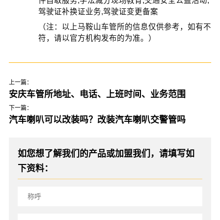
件自取服务,学法减分现场教育,交通安全公益活动,
驾驶证补换证业务,驾驶证变更备案
（注：以上马鞍山车管所的信息仅供参考，如有不
符，请以官方机构发布的为准。）
上一篇：
安庆车管所地址、电话、上班时间、业务范围
下一篇：
汽车喇叭可以改装吗？改装汽车喇叭交警管吗
如您想了解我们的产品或加盟我们，请填写如
下资料：