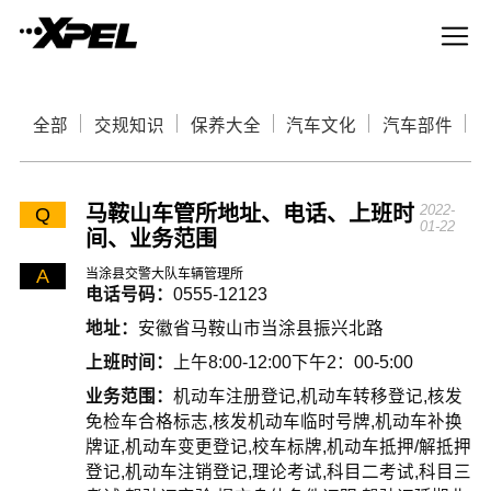
全部
交规知识
保养大全
汽车文化
汽车部件
马鞍山车管所地址、电话、上班时
2022-
Q
01-22
间、业务范围
A
当涂县交警大队车辆管理所
电话号码：
0555-12123
地址：
安徽省马鞍山市当涂县振兴北路
上班时间：
上午8:00-12:00下午2：00-5:00
业务范围：
机动车注册登记,机动车转移登记,核发
免检车合格标志,核发机动车临时号牌,机动车补换
牌证,机动车变更登记,校车标牌,机动车抵押/解抵押
登记,机动车注销登记,理论考试,科目二考试,科目三