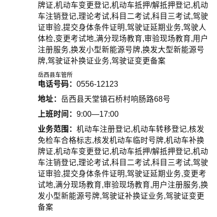
牌证,机动车变更登记,机动车抵押/解抵押登记,机动
车注销登记,理论考试,科目二考试,科目三考试,驾驶
证审验,提交身体条件证明,驾驶证延期业务,驾驶人
体检,变更考试地,满分现场教育,审验现场教育,用户
注册服务,换发小型新能源号牌,换发大型新能源号
牌,驾驶证补换证业务,驾驶证变更备案
岳西县车管所
电话号码：
0556-12123
地址：
岳西县天堂镇石桥村响肠路68号
上班时间：
9:00—17:00
业务范围：
机动车注册登记,机动车转移登记,核发
免检车合格标志,核发机动车临时号牌,机动车补换
牌证,机动车变更登记,机动车抵押/解抵押登记,机动
车注销登记,理论考试,科目二考试,科目三考试,驾驶
证审验,提交身体条件证明,驾驶证延期业务,变更考
试地,满分现场教育,审验现场教育,用户注册服务,换
发小型新能源号牌,驾驶证补换证业务,驾驶证变更
备案