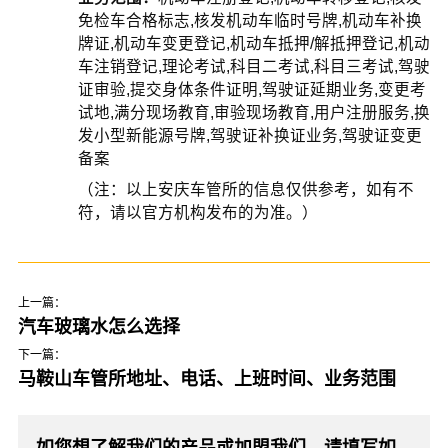
免检车合格标志,核发机动车临时号牌,机动车补换
牌证,机动车变更登记,机动车抵押/解抵押登记,机动
车注销登记,理论考试,科目二考试,科目三考试,驾驶
证审验,提交身体条件证明,驾驶证延期业务,变更考
试地,满分现场教育,审验现场教育,用户注册服务,换
发小型新能源号牌,驾驶证补换证业务,驾驶证变更
备案
（注：以上安庆车管所的信息仅供参考，如有不
符，请以官方机构发布的为准。）
上一篇：
汽车玻璃水怎么选择
下一篇：
马鞍山车管所地址、电话、上班时间、业务范围
如您想了解我们的产品或加盟我们，请填写如