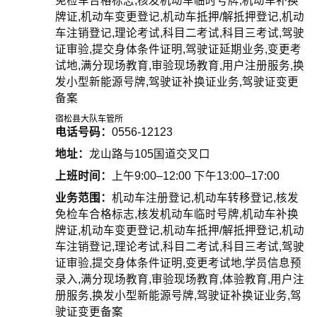
免检车合格标志,核发机动车临时号牌,机动车补换
牌证,机动车变更登记,机动车抵押/解抵押登记,机动
车注销登记,理论考试,科目二考试,科目三考试,驾驶
证审验,提交身体条件证明,驾驶证延期业务,变更考
试地,满分现场教育,审验现场教育,用户注册服务,换
发小型新能源号牌,驾驶证补换证业务,驾驶证变更
备案
宿松县大队车管所
电话号码：
0556-12123
地址：
龙山路与105国道交叉口
上班时间：
上午9:00–12:00 下午13:00–17:00
业务范围：
机动车注册登记,机动车转移登记,核发
免检车合格标志,核发机动车临时号牌,机动车补换
牌证,机动车变更登记,机动车抵押/解抵押登记,机动
车注销登记,理论考试,科目二考试,科目三考试,驾驶
证审验,提交身体条件证明,变更考试地,学员信息预
录入,满分现场教育,审验现场教育,体验教育,用户注
册服务,换发小型新能源号牌,驾驶证补换证业务,驾
驶证变更备案