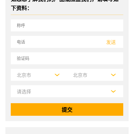
下资料：
发送