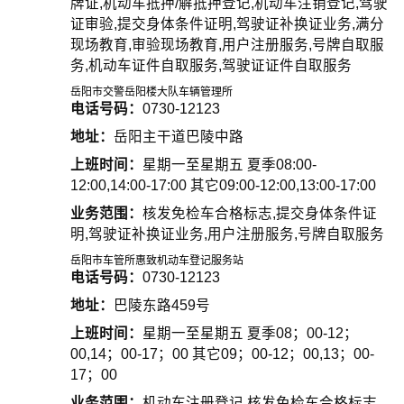
牌证,机动车抵押/解抵押登记,机动车注销登记,驾驶
证审验,提交身体条件证明,驾驶证补换证业务,满分
现场教育,审验现场教育,用户注册服务,号牌自取服
务,机动车证件自取服务,驾驶证证件自取服务
岳阳市交警岳阳楼大队车辆管理所
电话号码：
0730-12123
地址：
岳阳主干道巴陵中路
上班时间：
星期一至星期五 夏季08:00-
12:00,14:00-17:00 其它09:00-12:00,13:00-17:00
业务范围：
核发免检车合格标志,提交身体条件证
明,驾驶证补换证业务,用户注册服务,号牌自取服务
岳阳市车管所惠致机动车登记服务站
电话号码：
0730-12123
地址：
巴陵东路459号
上班时间：
星期一至星期五 夏季08；00-12；
00,14；00-17；00 其它09；00-12；00,13；00-
17；00
业务范围：
机动车注册登记,核发免检车合格标志,