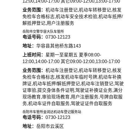
12:00,14:00-17:00 其它09:00-12:00,13:00-17:00
业务范围：
机动车注册登记,机动车转移登记,核发
免检车合格标志,机动车安全技术检验,机动车抵押/
解抵押登记,用户注册服务
岳阳市交警华容大队车管所
电话号码：
0730-12123
地址：
华容县其他桥东路143
上班时间：
星期一至星期五 夏季08:00-
12:00,14:00-17:00 其它09:00-12:00,13:00-17:00
业务范围：
机动车注册登记,机动车转移登记,核发
免检车合格标志,核发机动车临时号牌,机动车补换
牌证,机动车抵押/解抵押登记,机动车注销登记,驾驶
证审验,提交身体条件证明,驾驶证补换证业务,满分
现场教育,审验现场教育,用户注册服务,号牌自取服
务,机动车证件自取服务,驾驶证证件自取服务
岳阳市车管所金润达机动车登记服务站
电话号码：
0730-12123
地址：
岳阳市云溪区