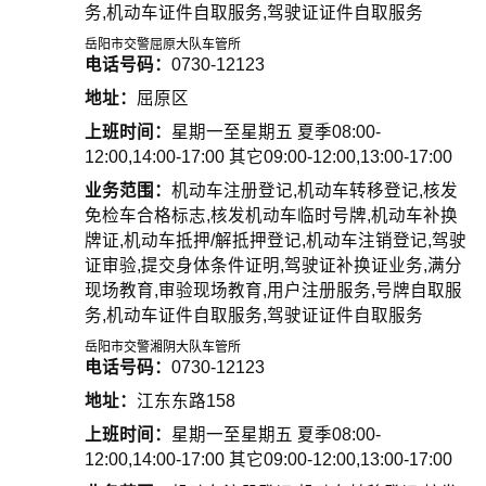
务,机动车证件自取服务,驾驶证证件自取服务
岳阳市交警屈原大队车管所
电话号码：
0730-12123
地址：
屈原区
上班时间：
星期一至星期五 夏季08:00-
12:00,14:00-17:00 其它09:00-12:00,13:00-17:00
业务范围：
机动车注册登记,机动车转移登记,核发
免检车合格标志,核发机动车临时号牌,机动车补换
牌证,机动车抵押/解抵押登记,机动车注销登记,驾驶
证审验,提交身体条件证明,驾驶证补换证业务,满分
现场教育,审验现场教育,用户注册服务,号牌自取服
务,机动车证件自取服务,驾驶证证件自取服务
岳阳市交警湘阴大队车管所
电话号码：
0730-12123
地址：
江东东路158
上班时间：
星期一至星期五 夏季08:00-
12:00,14:00-17:00 其它09:00-12:00,13:00-17:00