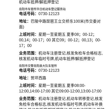
机动车抵押/解抵押登记
岳阳市车管所华日机动车登记服务站
电话号码：
0730-12123
地址：
巴陵中路琵琶王立交桥东100米(市交委对
面)
上班时间：
星期一至星期五 夏季08；00-12；
00,14；00-17；00 其它09；00-12；00,13；00-
17；00
业务范围：
机动车注册登记,核发免检车合格标志,
核发机动车临时号牌,机动车抵押/解抵押登记
岳阳市交警岳阳县大队车管所
电话号码：
0730-12123
地址：
贺坪西路
上班时间：
星期一至星期五 夏季08:00-
12:00,14:00-17:00 其它09:00-12:00,13:00-17:00
业务范围：
机动车注册登记,机动车转移登记,核发
免检车合格标志,核发机动车临时号牌,机动车补换