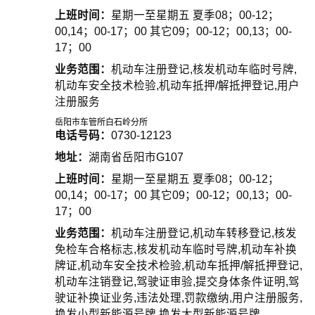
上班时间：
星期一至星期五 夏季08；00-12；
00,14；00-17；00 其它09；00-12；00,13；00-
17；00
业务范围：
机动车注册登记,核发机动车临时号牌,
机动车安全技术检验,机动车抵押/解抵押登记,用户
注册服务
岳阳市车管所白石岭分所
电话号码：
0730-12123
地址：
湖南省岳阳市G107
上班时间：
星期一至星期五 夏季08；00-12；
00,14；00-17；00 其它09；00-12；00,13；00-
17；00
业务范围：
机动车注册登记,机动车转移登记,核发
免检车合格标志,核发机动车临时号牌,机动车补换
牌证,机动车安全技术检验,机动车抵押/解抵押登记,
机动车注销登记,驾驶证审验,提交身体条件证明,驾
驶证补换证业务,违法处理,罚款缴纳,用户注册服务,
换发小型新能源号牌,换发大型新能源号牌