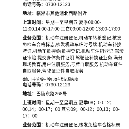
电话号码：
0730-12123
地址：
临湘市其他湘北西路附近
上班时间：
星期一至星期五 夏季08:00-
12:00,14:00-17:00 其它09:00-12:00,13:00-17:00
业务范围：
机动车注册登记,机动车转移登记,核发
免检车合格标志,核发机动车临时号牌,机动车补换
牌证,机动车抵押/解抵押登记,机动车注销登记,驾驶
证审验,提交身体条件证明,驾驶证补换证业务,满分
现场教育,用户注册服务,号牌自取服务,机动车证件
自取服务,驾驶证证件自取服务
岳阳市车管所申湘机动车登记服务站
电话号码：
0730-12123
地址：
巴陵东路268号
上班时间：
星期一至星期五 夏季08；00-12；
00,14；00-17；00 其它09；00-12；00,13；00-
17；00
业务范围：
机动车注册登记,核发免检车合格标志,