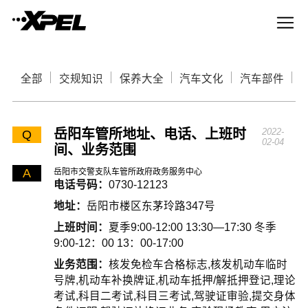
全部
交规知识
保养大全
汽车文化
汽车部件
岳阳车管所地址、电话、上班时
2022-
Q
02-04
间、业务范围
A
岳阳市交警支队车管所政府政务服务中心
电话号码：
0730-12123
地址：
岳阳市楼区东茅玲路347号
上班时间：
夏季9:00-12:00 13:30—17:30 冬季
9:00-12：00 13：00-17:00
业务范围：
核发免检车合格标志,核发机动车临时
号牌,机动车补换牌证,机动车抵押/解抵押登记,理论
考试,科目二考试,科目三考试,驾驶证审验,提交身体