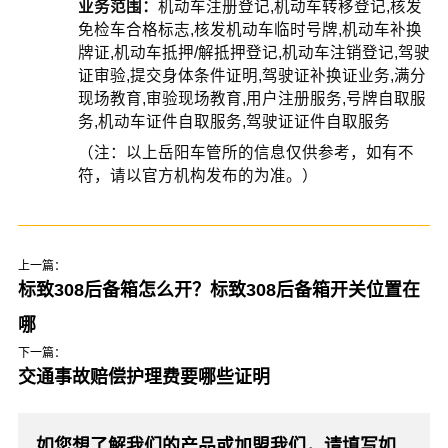
业务范围：
机动车注册登记,机动车转移登记,核发
免检车合格标志,核发机动车临时号牌,机动车补换
牌证,机动车抵押/解抵押登记,机动车注销登记,驾驶
证审验,提交身体条件证明,驾驶证补换证业务,满分
现场教育,审验现场教育,用户注册服务,号牌自取服
务,机动车证件自取服务,驾驶证证件自取服务
（注：以上岳阳车管所的信息仅供参考，如有不
符，请以官方机构发布的为准。）
上一篇：
标致308后备箱怎么开？标致308后备箱开关位置在
哪
下一篇：
交通事故赔偿护理费要哪些证明
如您想了解我们的产品或加盟我们，请填写如