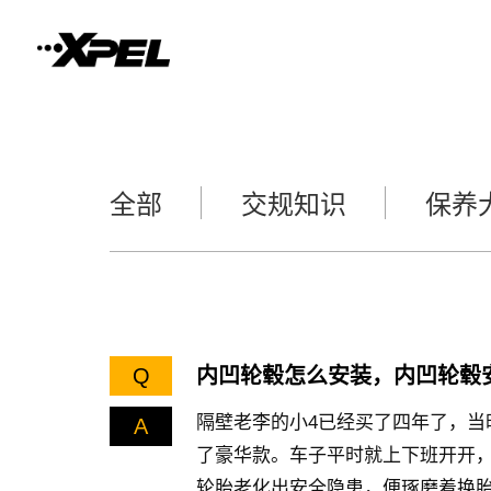
全部
交规知识
保养
Q
内凹轮毂怎么安装，内凹轮毂
隔壁老李的小4已经买了四年了，当
A
了豪华款。车子平时就上下班开开，
轮胎老化出安全隐患，便琢磨着换