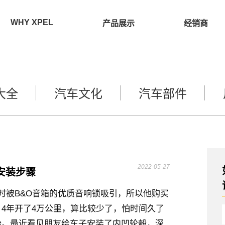
WHY XPEL
产品展示
经销商
大全
汽车文化
汽车部件
2022-05-27
安装步骤
时被B&O音箱的优质音响锁吸引，所以他购买
4年开了4万公里，算比较少了，怕时间久了
胎。最近看见朋友给车子安装了内凹轮毂，深