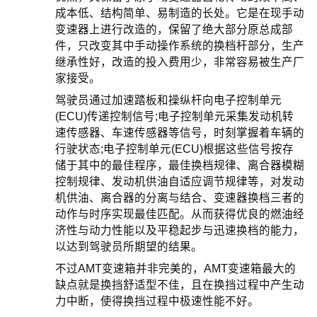
成本低、结构简单、易制造的长处。它是在现手动
变速器上进行改造的，保留了绝大部分原总成部
件，只改变其中手动操作系统的换档杆部分，生产
继承性好，改造的投入费用少，非常容易被生产厂
家接受。
驾驶员通过加速踏板和操纵杆向电子控制单元
(ECU)传递控制信号;电子控制单元采集发动机转
速传感器、车速传感器等信号，时刻掌握着车辆的
行驶状态;电子控制单元(ECU)根据这些信号按存
储于其中的最佳程序，最佳换档规律、离合器模糊
控制规律、发动机供油自适应调节规律等，对发动
机供油、离合器的分离与结合、变速器换档三者的
动作与时序实现最佳匹配。从而获得优良的燃油经
济性与动力性能以及平稳起步与迅速换档的能力，
以达到驾驶员所期望的结果。
不过AMT变速箱并非完美的，AMT变速箱最大的
缺点就是换挡舒适型不佳，且在换挡过程中产生动
力中断，使得换挡过程中极速性能不好。