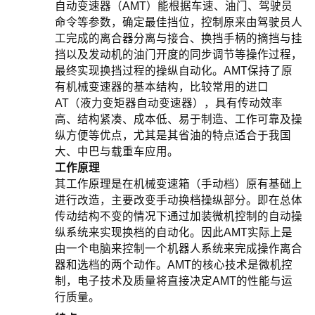
自动变速器（AMT）能根据车速、油门、驾驶员
命令等参数，确定最佳挡位，控制原来由驾驶员人
工完成的离合器分离与接合、换挡手柄的摘挡与挂
挡以及发动机的油门开度的同步调节等操作过程，
最终实现换挡过程的操纵自动化。AMT保持了原
有机械变速器的基本结构，比较常用的进口
AT（液力变矩器自动变速器），具有传动效率
高、结构紧凑、成本低、易于制造、工作可靠及操
纵方便等优点，尤其是其省油的特点适合于我国
大、中巴与载重车应用。
工作原理
其工作原理是在机械变速箱（手动档）原有基础上
进行改造，主要改变手动换档操纵部分。即在总体
传动结构不变的情况下通过加装微机控制的自动操
纵系统来实现换档的自动化。因此AMT实际上是
由一个电脑来控制一个机器人系统来完成操作离合
器和选档的两个动作。AMT的核心技术是微机控
制，电子技术及质量将直接决定AMT的性能与运
行质量。