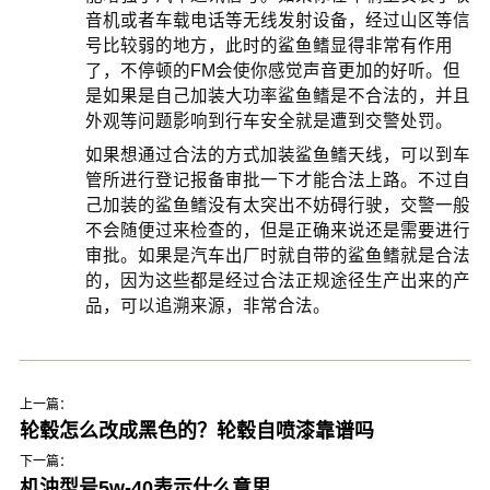
音机或者车载电话等无线发射设备，经过山区等信
号比较弱的地方，此时的鲨鱼鳍显得非常有作用
了，不停顿的FM会使你感觉声音更加的好听。但
是如果是自己加装大功率鲨鱼鳍是不合法的，并且
外观等问题影响到行车安全就是遭到交警处罚。
如果想通过合法的方式加装鲨鱼鳍天线，可以到车
管所进行登记报备审批一下才能合法上路。不过自
己加装的鲨鱼鳍没有太突出不妨碍行驶，交警一般
不会随便过来检查的，但是正确来说还是需要进行
审批。如果是汽车出厂时就自带的鲨鱼鳍就是合法
的，因为这些都是经过合法正规途径生产出来的产
品，可以追溯来源，非常合法。
上一篇：
轮毂怎么改成黑色的？轮毂自喷漆靠谱吗
下一篇：
机油型号5w-40表示什么意思