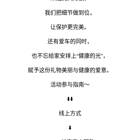
我们把细节做到位，
让保护更完美。
还有爱车的同时，
也不忘给家安排上“健康的光”，
赋予这份礼物美丽与健康的爱意。
活动参与指南～
⬇️⬇️
线上方式
⬇️