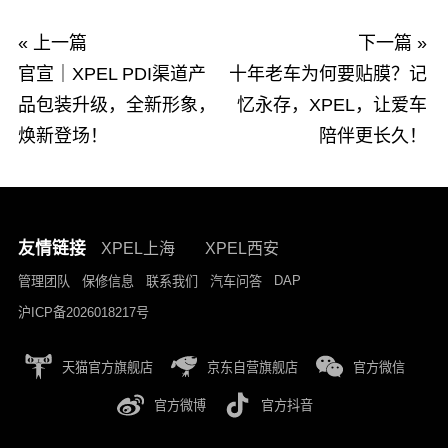
« 上一篇
下一篇 »
官宣｜XPEL PDI渠道产
十年老车为何要贴膜？记
品包装升级，全新形象，
忆永存，XPEL，让爱车
焕新登场！
陪伴更长久！
友情链接
XPEL上海
XPEL西安
DAP
管理团队
保修信息
联系我们
汽车问答
沪ICP备2026018217号
天猫官方旗舰店
京东自营旗舰店
官方微信
官方微博
官方抖音