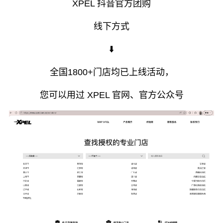
XPEL 抖音官方团购
线下方式
⬇️
全国1800+门店均已上线活动，
您可以用过 XPEL 官网、官方公众号