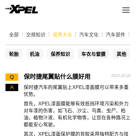
全部
交规知识
保养大全
汽车文化
汽车部件
轮胎
机油
保养知识
车衣与窗膜
其他
保时捷尾翼贴什么膜好用
2023-10-20
Q
A
保时捷汽车的尾翼贴上XPEL漆面膜可以带来多重
优势。
首先，XPEL漆面膜能够有效抵挡环境污染和外力
对车漆的伤害，如飞石、沙尘、鸟粪、虫尸、柏
油、植物汁液、有机化学物等，让您在各种路况上
都能安心驾驶。
其次，XPEL漆面保护膜的背胶采用独特配方与技